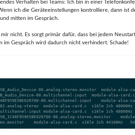
endes Verhalten bei Teams: Ich bin in einer Telefonkonf
enn ich die Geräteeinstellungen kontrolliere, dann ist d
Grund mitten im Gespräch.
mir nicht. Es sorgt primär dafür, dass bei jedem Neustar
ten im Gespräch wird dadurch nicht verhindert. Schade!
reo.monitor    module-alsa-card.c  s16le 2ch 44100Hz   S