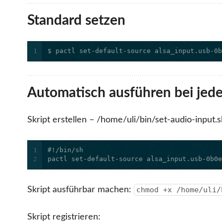
Standard setzen
1
$ pactl set-default-source alsa_input.usb-0
Automatisch ausführen bei jede
Skript erstellen – /home/uli/bin/set-audio-input.s
1
2
pactl set-default-source alsa_input.usb-0b0
Skript ausführbar machen:
chmod +x /home/uli/
Skript registrieren: