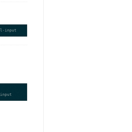
el-input
-input