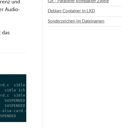
Git - Paralleler kompakter Zweig
erenz und
er Audio-
Debian-Container in LXD
Sonderzeichen im Dateinamen
t das
USPENDED