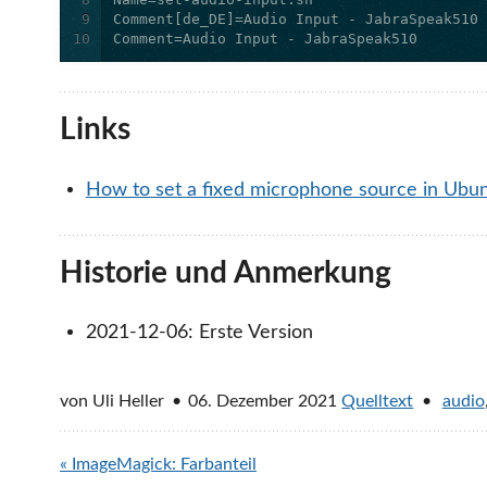
9
10
Comment=Audio Input - JabraSpeak510
Links
How to set a fixed microphone source in Ubunt
Historie und Anmerkung
2021-12-06: Erste Version
von
Uli Heller
06. Dezember 2021
Quelltext
audio
« ImageMagick: Farbanteil