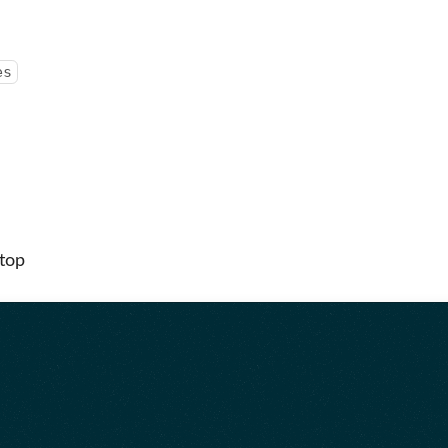
es
ktop