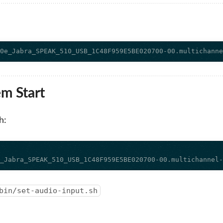
b0e_Jabra_SPEAK_510_USB_1C48F959E5BE020700-00.multichann
m Start
h:
e_Jabra_SPEAK_510_USB_1C48F959E5BE020700-00.multichannel
bin/set-audio-input.sh