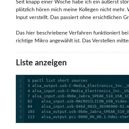
Seit knapp einer Woche habe ich ein äußerst stör
plötzlich hören mich meine Kollegen nicht mehr. W
Input verstellt. Das passiert ohne ersichtlichen 
Das hier beschriebene Verfahren funktioniert bei 
richtige Mikro angewählt ist. Das Verstellen mit
Liste anzeigen
1
2
3
4
5
6
7
8
113   alsa_output.pci-0000_06_00.1.hdmi-ste