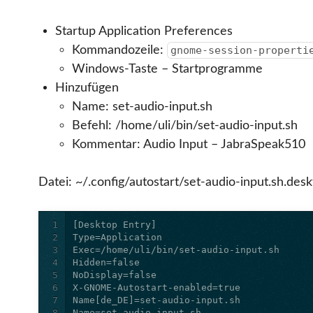
Startup Application Preferences
Kommandozeile:
gnome-session-properti
Windows-Taste – Startprogramme
Hinzufügen
Name: set-audio-input.sh
Befehl: /home/uli/bin/set-audio-input.sh
Kommentar: Audio Input – JabraSpeak510
Datei: ~/.config/autostart/set-audio-input.sh.des
1
2
3
4
5
6
7
8