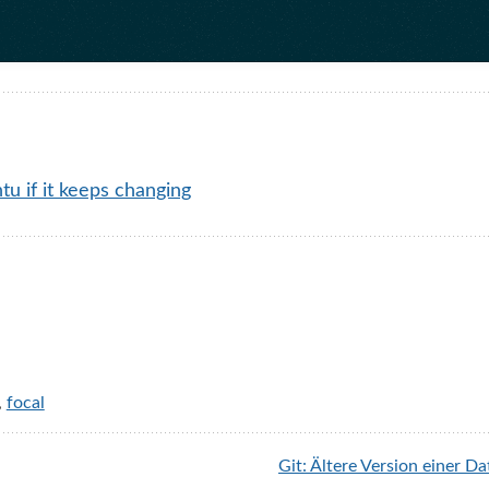
u if it keeps changing
,
focal
Git: Ältere Version einer Da