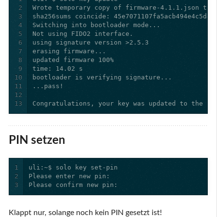
2
3
4
5
6
7
8
9
10
11
12
13
Congratulations, your key was updated to the la
PIN setzen
1
2
3
Please confirm new pin:
Klappt nur, solange noch kein PIN gesetzt ist!