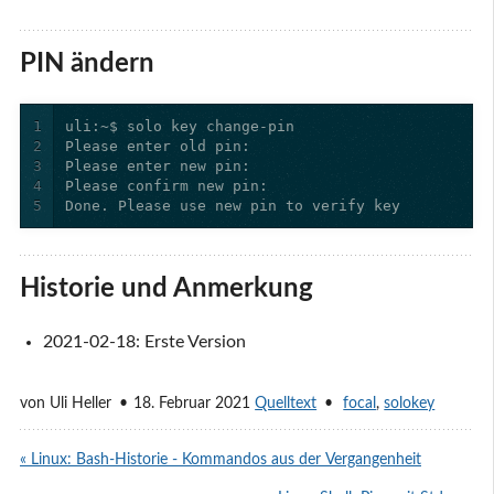
PIN ändern
1
2
3
4
5
Done. Please use new pin to verify key
Historie und Anmerkung
2021-02-18: Erste Version
von
Uli Heller
18. Februar 2021
Quelltext
focal
,
solokey
« Linux: Bash-Historie - Kommandos aus der Vergangenheit