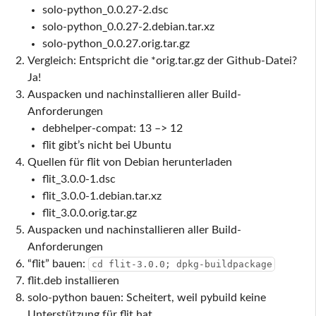
solo-python_0.0.27-2.dsc
solo-python_0.0.27-2.debian.tar.xz
solo-python_0.0.27.orig.tar.gz
Vergleich: Entspricht die *orig.tar.gz der Github-Datei?
Ja!
Auspacken und nachinstallieren aller Build-
Anforderungen
debhelper-compat: 13 –> 12
flit gibt’s nicht bei Ubuntu
Quellen für flit von Debian herunterladen
flit_3.0.0-1.dsc
flit_3.0.0-1.debian.tar.xz
flit_3.0.0.orig.tar.gz
Auspacken und nachinstallieren aller Build-
Anforderungen
“flit” bauen:
cd flit-3.0.0; dpkg-buildpackage
flit.deb installieren
solo-python bauen: Scheitert, weil pybuild keine
Unterstützung für flit hat