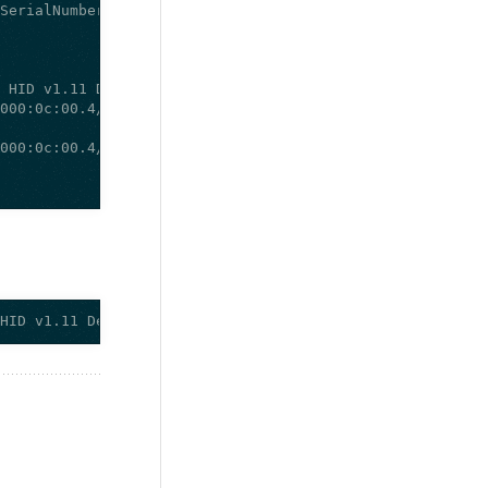
 HID v1.11 Device [SoloKeys Solo 4.0.0] on usb-0000:0c:0