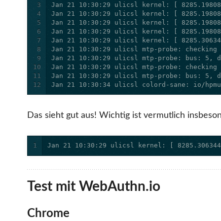
3
4
5
6
7
8
9
10
11
12
Jan 21 10:30:34 ulicsl colord-sane: io/hpm
Das sieht gut aus! Wichtig ist vermutlich insbeso
1
Jan 21 10:30:29 ulicsl kernel: [ 8285.30634
Test mit WebAuthn.io
Chrome