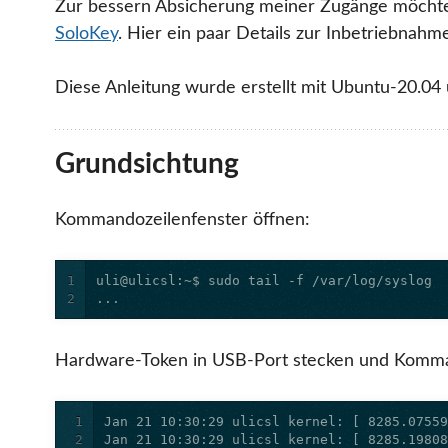
Zur bessern Absicherung meiner Zugänge möchte 
SoloKey
. Hier ein paar Details zur Inbetriebnah
Diese Anleitung wurde erstellt mit Ubuntu-20.04
Grundsichtung
Kommandozeilenfenster öffnen:
1
2
...
Hardware-Token in USB-Port stecken und Komma
1
2