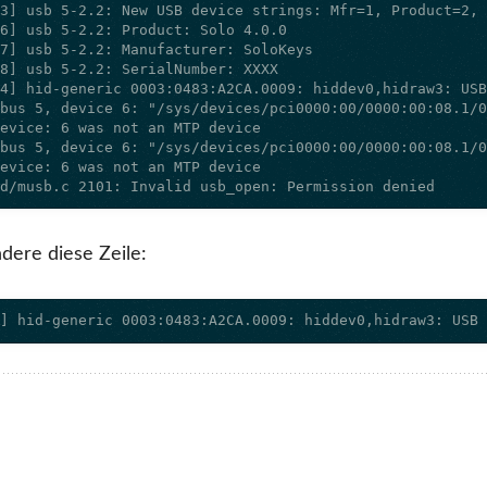
ud/musb.c 2101: Invalid usb_open: Permission denied
ndere diese Zeile:
4] hid-generic 0003:0483:A2CA.0009: hiddev0,hidraw3: USB