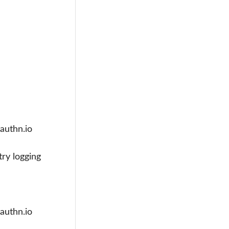
authn.io
ry logging
authn.io