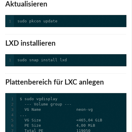
Aktualisieren
1
sudo pkcon update
LXD installieren
1
sudo snap install lxd
Plattenbereich für LXC anlegen
1
2
3
4
5
6
7