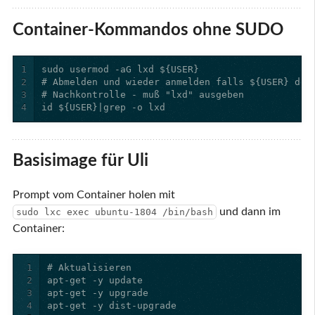
Container-Kommandos ohne SUDO
1
2
3
4
id ${USER}|grep -o lxd
Basisimage für Uli
Prompt vom Container holen mit
und dann im
sudo lxc exec ubuntu-1804 /bin/bash
Container:
1
2
3
4