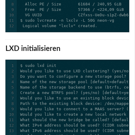
8
9
10
11
12
 Logical volume "lxclv" created.
LXD initialisieren
1
2
3
4
5
6
7
8
9
10
11
12
13