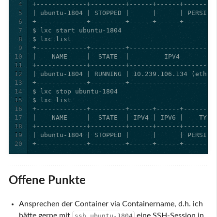
4
5
6
7
8
9
10
11
12
13
14
15
16
17
18
19
20
+-------------+---------+------+------+--------
Offene Punkte
Ansprechen der Container via Containername, d.h. ich
hätte gerne mit
eine SSH-Session in
ssh ubuntu-1804