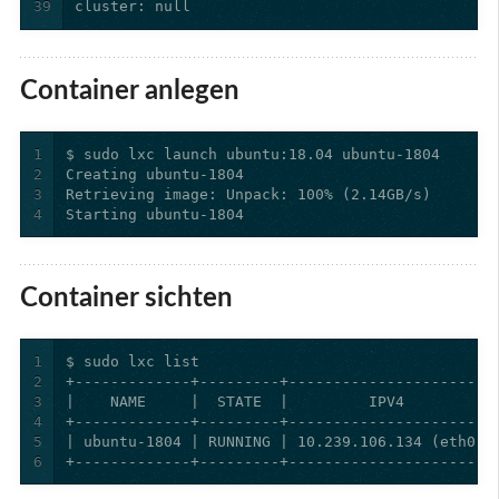
39
cluster: null
Container anlegen
1
2
3
4
Starting ubuntu-1804
Container sichten
1
2
3
4
5
6
+-------------+---------+-----------------------