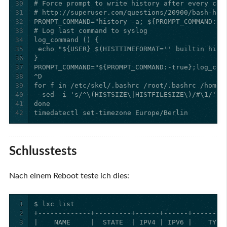
30
31
32
33
34
35
36
37
38
39
40
41
42
timedatectl set-timezone Europe/Berlin
Schlusstests
Nach einem Reboot teste ich dies:
1
2
3