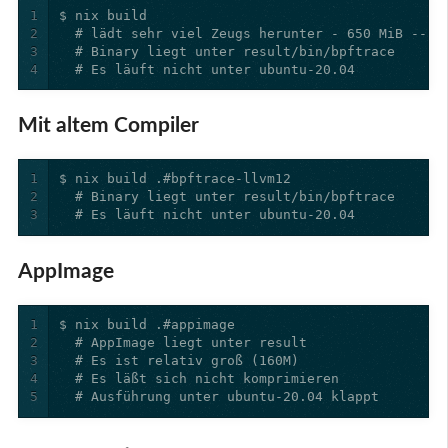
1
2
3
4
  # Es läuft nicht unter ubuntu-20.04
Mit altem Compiler
1
2
3
  # Es läuft nicht unter ubuntu-20.04
AppImage
1
2
3
4
5
  # Ausführung unter ubuntu-20.04 klappt