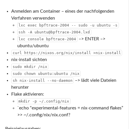
Anmelden am Container – eines der nachfolgenden
Verfahren verwenden
lxc exec bpftrace-2004 -- sudo -u ubuntu -s
ssh -A ubuntu@bpftrace-2004.lxd
–> ENTER –>
lxc console bpftrace-2004
ubuntu/ubuntu
curl https://nixos.org/nix/install >nix-install
nix-install sichten
sudo mkdir /nix
sudo chown ubuntu:ubuntu /nix
–> lädt viele Dateien
sh nix-install --no-daemon
herunter
Flake aktivieren:
mkdir -p ~/.config/nix
`echo “experimental-features = nix-command flakes”
>> ~/.config/nix/nix.conf?
Beispielausgaben: