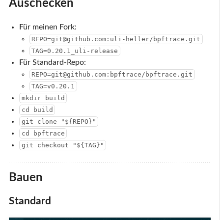
Auschecken
Für meinen Fork:
REPO=git@github.com:uli-heller/bpftrace.git
TAG=0.20.1_uli-release
Für Standard-Repo:
REPO=git@github.com:bpftrace/bpftrace.git
TAG=v0.20.1
mkdir build
cd build
git clone "${REPO}"
cd bpftrace
git checkout "${TAG}"
Bauen
Standard