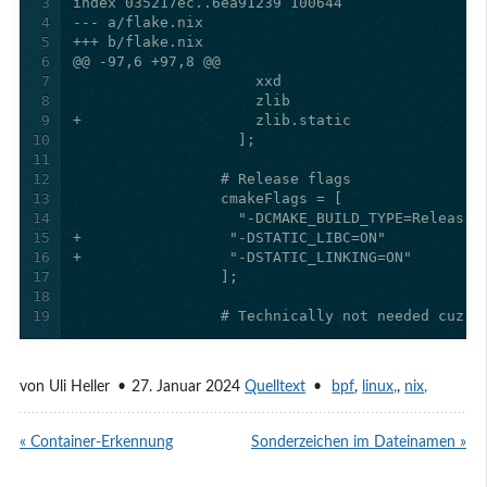
3
4
5
6
7
8
9
10
11
12
13
14
15
16
17
18
19
                 # Technically not needed cuz p
von
Uli Heller
27. Januar 2024
Quelltext
bpf
,
linux,
,
nix,
« Container-Erkennung
Sonderzeichen im Dateinamen »