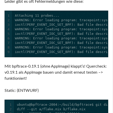
Leider gibt es oft Fehlermeldungen wie diese:
1
2
3
4
5
6
7
8
9
ioctl(PERF_EVENT_IOC_SET_BPF): Bad file descript
Mit bpftrace-0.19.1 (ohne AppImage) klappt’s! Quercheck:
v0.19.1 als AppImage bauen und damit erneut testen –>
funktioniert!
Static: (ENTWURF)
1
2