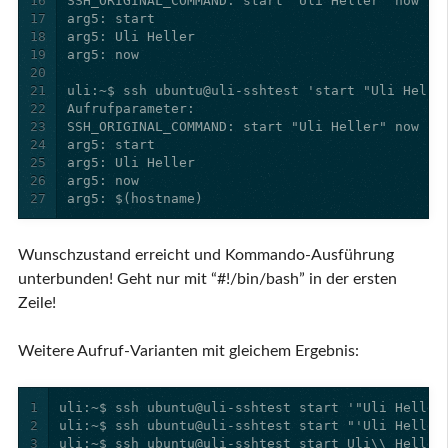
16
17
18
19
20
21
22
23
24
25
26
27
arg5: $(hostname)
Wunschzustand erreicht und Kommando-Ausführung
unterbunden! Geht nur mit “#!/bin/bash” in der ersten
Zeile!
Weitere Aufruf-Varianten mit gleichem Ergebnis:
1
2
3