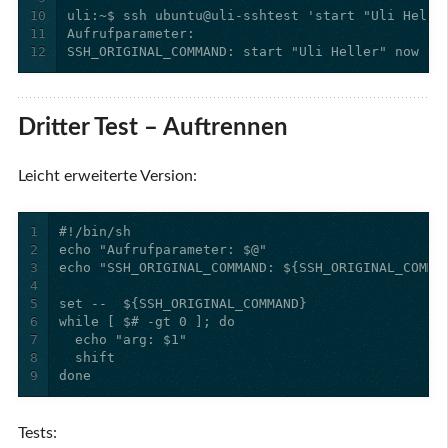
10
11
12
SSH_ORIGINAL_COMMAND: start "Uli Heller" now
Dritter Test – Auftrennen
Leicht erweiterte Version:
1
2
3
4
5
6
7
8
9
done
Tests: