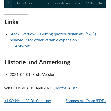
4
uli:~$ ssh ubuntu@uli-sshtest start \"Uli Heller
Links
StackOverflow – Getting quoted-dollar-at ( “$@” ) 
behaviour for other variable expansion?
Antwort
Historie und Anmerkung
2021-04-01: Erste Version
von
Uli Heller
01. April 2021
Quelltext
ssh
« LXC: Neuer 32-Bit-Container
Scannen mit Gscan2PDF »