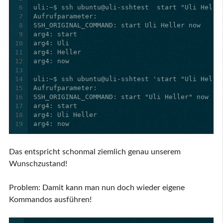
6
7
8
9
10
11
12
13
14
15
16
17
18
19
arg4: now
Das entspricht schonmal ziemlich genau unserem
Wunschzustand!
Problem: Damit kann man nun doch wieder eigene
Kommandos ausführen!