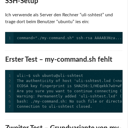
SSH-Setup
Ich verwende als Server den Rechner “uli-sshtest” und
trage dort beim Benutzer “ubuntu” ies ein:
1
command="./my-command.sh" ssh-rsa AAAAB3Nza...p6
Erster Test – my-command.sh fehlt
1
2
3
4
5
6
7
Connection to uli-sshtest closed.