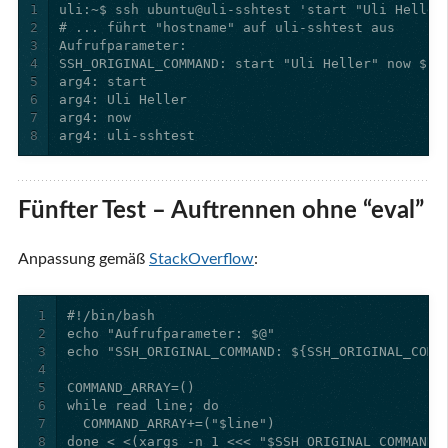
1
2
3
4
5
6
7
8
arg4: uli-sshtest
Fünfter Test – Auftrennen ohne “eval”
Anpassung gemäß
StackOverflow
:
1
2
3
4
5
6
7
8