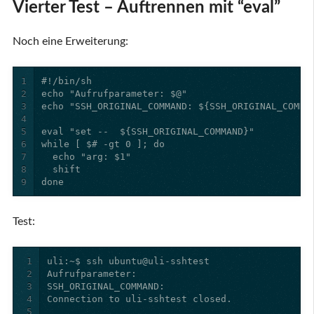
Vierter Test – Auftrennen mit “eval”
Noch eine Erweiterung:
1
2
3
4
5
6
7
8
9
done
Test:
1
2
3
4
5