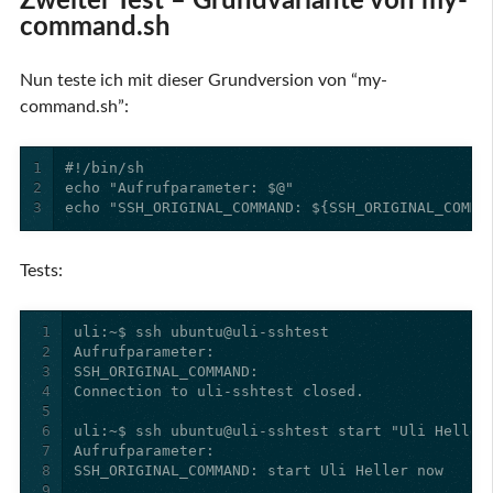
Zweiter Test – Grundvariante von my-
command.sh
Nun teste ich mit dieser Grundversion von “my-
command.sh”:
1
2
3
echo "SSH_ORIGINAL_COMMAND: ${SSH_ORIGINAL_COMMA
Tests:
1
2
3
4
5
6
7
8
9