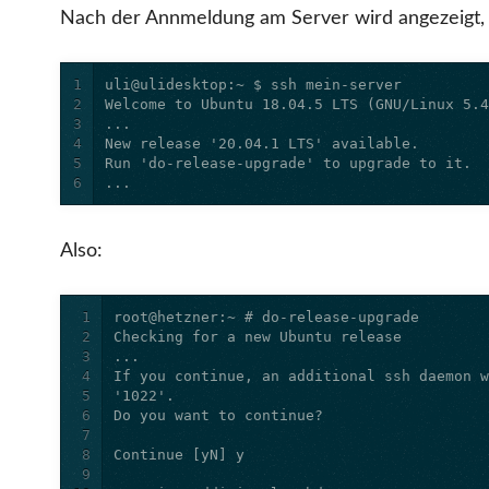
Nach der Annmeldung am Server wird angezeigt, 
1
2
3
4
5
6
...
Also:
1
2
3
4
5
6
7
8
9