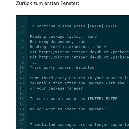
Zurück zum ersten Fenster:
1
2
3
4
5
6
7
8
9
10
11
12
13
14
15
16
17
18
19
20
21