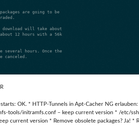
ER
starts: OK. * HTTP-Tunnels in Apt-Cacher NG erlauben: 
mfs-tools/initramfs.conf – keep current version * /etc/ss
keep current version * Remove obsolete packages? Ja! * R