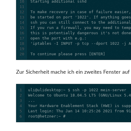
10
11
12
13
14
15
16
17
18
19
20
To continue please press [ENTER]
Zur Sicherheit mache ich ein zweites Fenster au
1
2
3
4
5
6
root@hetzner:~ #