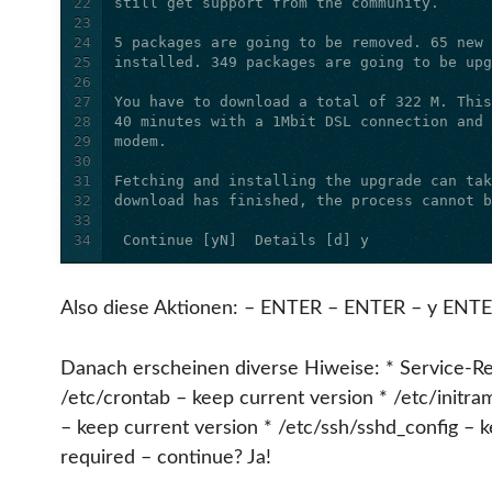
22
23
24
25
26
27
28
29
30
31
32
33
34
 Continue [yN]  Details [d] y
Also diese Aktionen: – ENTER – ENTER – y ENT
Danach erscheinen diverse Hiweise: * Service-Re
/etc/crontab – keep current version * /etc/initra
– keep current version * /etc/ssh/sshd_config – 
required – continue? Ja!