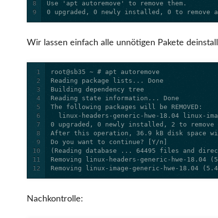
8
9
0 upgraded, 0 newly installed, 0 to remove 
Wir lassen einfach alle unnötigen Pakete deinstall
1
2
3
4
5
6
7
8
9
10
11
12
Removing linux-image-generic-hwe-18.04 (5.
Nachkontrolle: