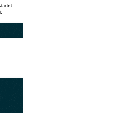
tartet
4: