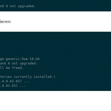
and 0 not upgraded.
ieren:
4.0.62.65) ...