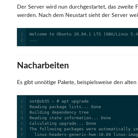
Der Server wird nun durchgestartet, das zweite 
werden. Nach dem Neustart sieht der Server weit
1
2
...
Nacharbeiten
Es gibt unnötige Pakete, beispielsweise den alten
1
2
3
4
5
6
7