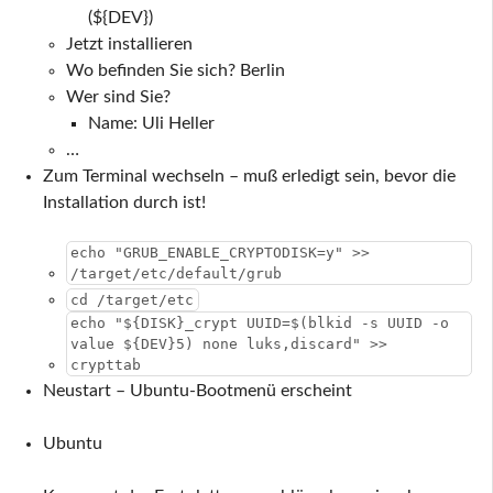
(${DEV})
Jetzt installieren
Wo befinden Sie sich? Berlin
Wer sind Sie?
Name: Uli Heller
…
Zum Terminal wechseln – muß erledigt sein, bevor die
Installation durch ist!
echo "GRUB_ENABLE_CRYPTODISK=y" >>
/target/etc/default/grub
cd /target/etc
echo "${DISK}_crypt UUID=$(blkid -s UUID -o
value ${DEV}5) none luks,discard" >>
crypttab
Neustart – Ubuntu-Bootmenü erscheint
Ubuntu