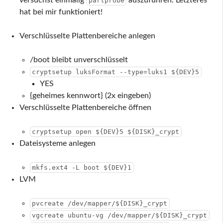
partprobe
hat bei mir funktioniert!
Verschlüsselte Plattenbereiche anlegen
/boot bleibt unverschlüsselt
cryptsetup luksFormat --type=luks1 ${DEV}5
YES
{geheimes kennwort} (2x eingeben)
Verschlüsselte Plattenbereiche öffnen
cryptsetup open ${DEV}5 ${DISK}_crypt
Dateisysteme anlegen
mkfs.ext4 -L boot ${DEV}1
LVM
pvcreate /dev/mapper/${DISK}_crypt
vgcreate ubuntu-vg /dev/mapper/${DISK}_crypt