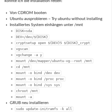
konnte ich die Installation retten:
Von CDROM booten
Ubuntu ausprobieren – Try ubuntu without installing
Installiertes System einhängen unter /mnt
DISK=sda
DEV=/dev/${DISK}
cryptsetup open ${DEV}5 ${DISK}_crypt
vgscan
vgchange -a y
mount /dev/mapper/ubuntu-vg--root /mnt
cd /mnt
mount -o bind /dev dev
mount -o bind /proc proc
mount -o bind /sys sys
chroot /mnt
mount -a
GRUB neu installieren
sudo update-initramfs -k all