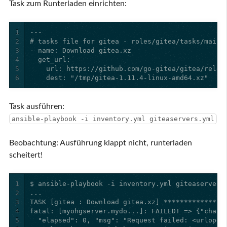
Task zum Runterladen einrichten:
1
2
3
4
5
6
    dest: "/tmp/gitea-1.11.4-linux-amd64.xz"
Task ausführen:
ansible-playbook -i inventory.yml giteaservers.yml
Beobachtung: Ausführung klappt nicht, runterladen
scheitert!
1
2
3
4
5