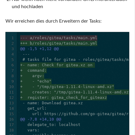
und hochladen
Wir erreichen dies durch Erweitern der Tasks:
1
--- a/roles/gitea/tasks/main.yml
2
+++ b/roles/gitea/tasks/main.yml
3
@@ -1,5 +1,12 @@
4
5
6
+- name: Check for gitea.xz on 
7
+  command:
8
+    argv:
9
+    - "echo"
10
+    - "/tmp/gitea-1.11.4-linux-amd.xz"
11
+    creates: "/tmp/gitea-1.11.4-linux-amd.xz"
12
+  register: gitea_check_for_giteaxz
13
14
15
16
@@ -7,8 +14,10 @@
17
18