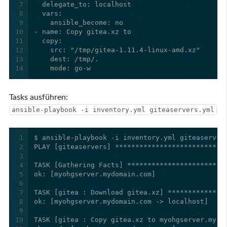
7
8
9
10
11
12
13
14
    mode: go-w
Tasks ausführen:
ansible-playbook -i inventory.yml giteaservers.yml
1
2
3
4
5
6
7
8
9
10