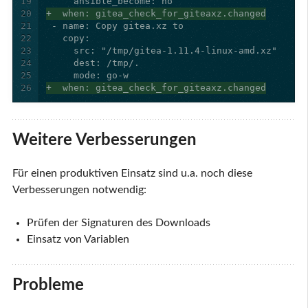
19
20
+  when: gitea_check_for_giteaxz.changed
21
22
23
24
25
26
+  when: gitea_check_for_giteaxz.changed
Weitere Verbesserungen
Für einen produktiven Einsatz sind u.a. noch diese
Verbesserungen notwendig:
Prüfen der Signaturen des Downloads
Einsatz von Variablen
Probleme