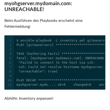
myohgserver.mydomain.com:
UNREACHABLE!
Beim Ausführen des Playbooks erscheint eine
Fehlermeldung:
1
2
3
4
5
6
7
8
9
10
11
myohgserver.mydo...: ok=0    changed=0    unrea
Abhilfe: Inventory anpassen!