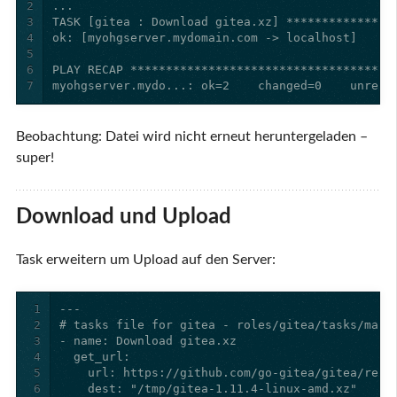
2
3
4
5
6
7
myohgserver.mydo...: ok=2    changed=0    unreac
Beobachtung: Datei wird nicht erneut heruntergeladen –
super!
Download und Upload
Task erweitern um Upload auf den Server:
1
2
3
4
5
6