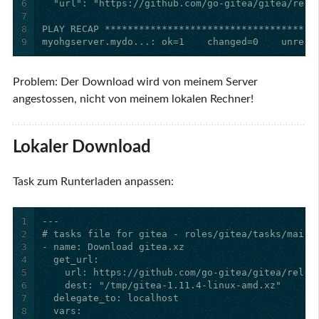
6
7
8
9
myohgserver.mydo...: ok=1    changed=0    unreac
Problem: Der Download wird von meinem Server
angestossen, nicht von meinem lokalen Rechner!
Lokaler Download
Task zum Runterladen anpassen:
1
2
3
4
5
6
7
8