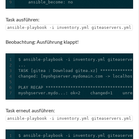
9
    ansible_become: no
Task ausführen:
ansible-playbook -i inventory.yml giteaservers.yml
Beobachtung: Ausführung klappt!
1
2
3
4
5
6
7
myohgserver.mydo...: ok=2    changed=1    unreac
Task erneut ausführen:
ansible-playbook -i inventory.yml giteaservers.yml
1