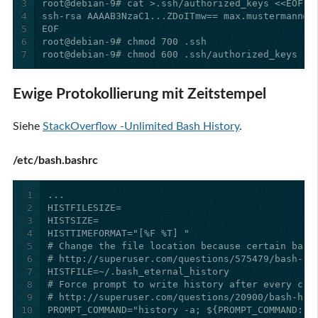
3
4
5
6
7
root@debian-9# chmod 600 .ssh/authorized_keys
Ewige Protokollierung mit Zeitstempel
Siehe
StackOverflow -Unlimited Bash History
.
/etc/bash.bashrc
1
2
3
4
5
6
7
8
9
10