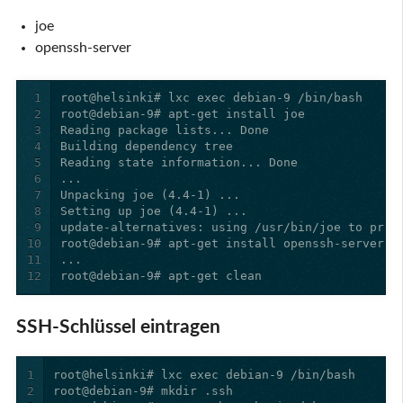
joe
openssh-server
1
2
3
4
5
6
7
8
9
10
11
12
root@debian-9# apt-get clean
SSH-Schlüssel eintragen
1
2