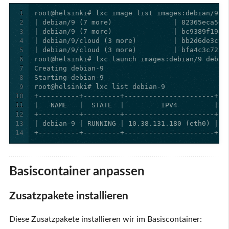
1
2
3
4
5
6
7
8
9
10
11
12
13
14
+----------+---------+----------------------+--
Basiscontainer anpassen
Zusatzpakete installieren
Diese Zusatzpakete installieren wir im Basiscontainer: