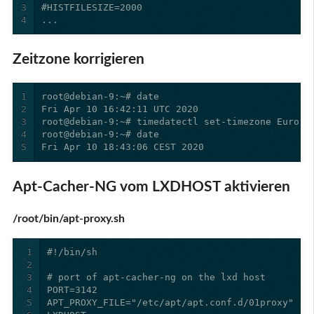
3
4
...
Zeitzone korrigieren
1
2
3
4
5
Fri Apr 10 18:43:06 CEST 2020
Apt-Cacher-NG vom LXDHOST aktivieren
/root/bin/apt-proxy.sh
1
2
3
4
5