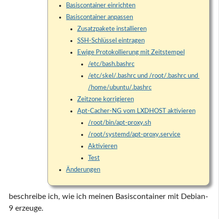
Basiscontainer einrichten
Basiscontainer anpassen
Zusatzpakete installieren
SSH-Schlüssel eintragen
Ewige Protokollierung mit Zeitstempel
/etc/bash.bashrc
/etc/skel/.bashrc und /root/.bashrc und 
/home/ubuntu/.bashrc
Zeitzone korrigieren
Apt-Cacher-NG vom LXDHOST aktivieren
/root/bin/apt-proxy.sh
/root/systemd/apt-proxy.service
Aktivieren
Test
Änderungen
beschreibe ich, wie ich meinen Basiscontainer mit Debian-
9 erzeuge.