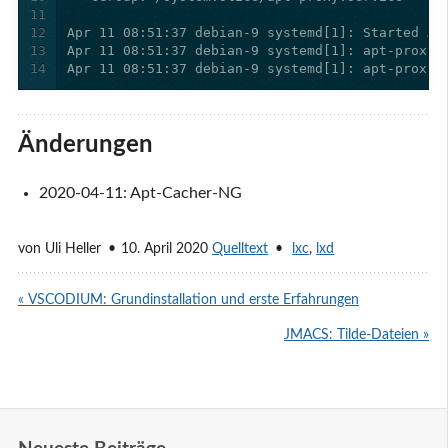
11
12
13
14
Apr 11 08:51:37 debian-9 systemd[1]: apt-proxy.
Änderungen
2020-04-11: Apt-Cacher-NG
von
Uli Heller
10. April 2020
Quelltext
lxc
,
lxd
« VSCODIUM: Grundinstallation und erste Erfahrungen
JMACS: Tilde-Dateien »