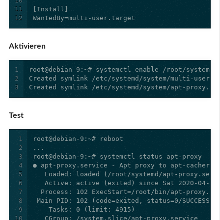
10
11
12
WantedBy=multi-user.target
Aktivieren
1
2
3
Created symlink /etc/systemd/system/apt-proxy.se
Test
1
2
3
4
5
6
7
8
9
10