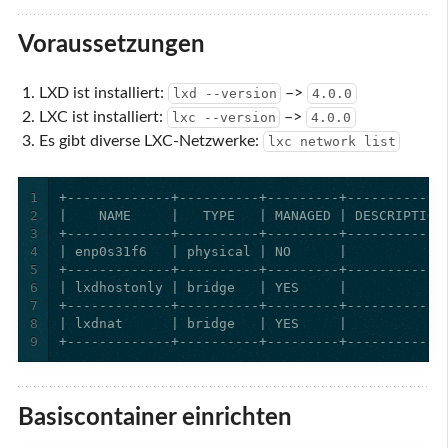
Voraussetzungen
LXD ist installiert:
–>
lxd --version
4.0.0
LXC ist installiert:
–>
lxc --version
4.0.0
Es gibt diverse LXC-Netzwerke:
lxc network list
1
2
3
4
5
6
7
8
9
+-------------+----------+---------+------------
Basiscontainer einrichten