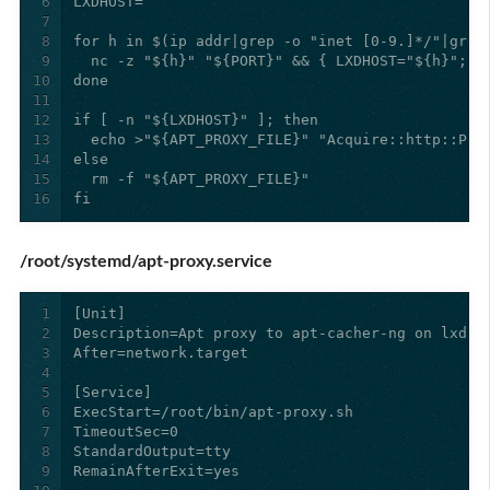
6
7
8
9
10
11
12
13
14
15
16
fi
/root/systemd/apt-proxy.service
1
2
3
4
5
6
7
8
9