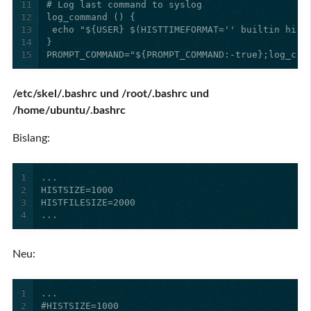
11
12
13
14
15
PROMPT_COMMAND="${PROMPT_COMMAND:-true};log_com
/etc/skel/.bashrc und /root/.bashrc und
/home/ubuntu/.bashrc
Bislang:
1
2
3
4
...
Neu:
1
2